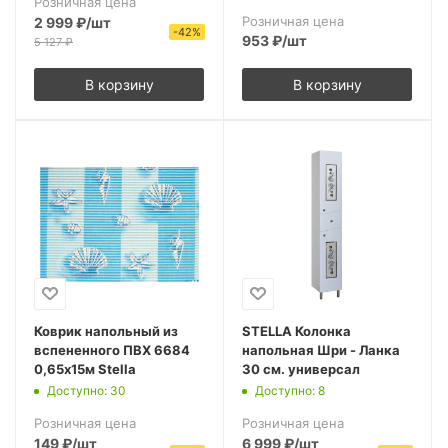
Розничная цена
Розничная цена
2 999
₽
/шт
-
42
%
953
₽
/шт
5 127
₽
В корзину
В корзину
Коврик напольный из
STELLA Колонка
вспененного ПВХ 6684
напольная Шри - Ланка
0,65х15м Stella
30 см. универсал
Доступно: 30
Доступно: 8
Розничная цена
Розничная цена
149
₽
/шт
6 999
₽
/шт