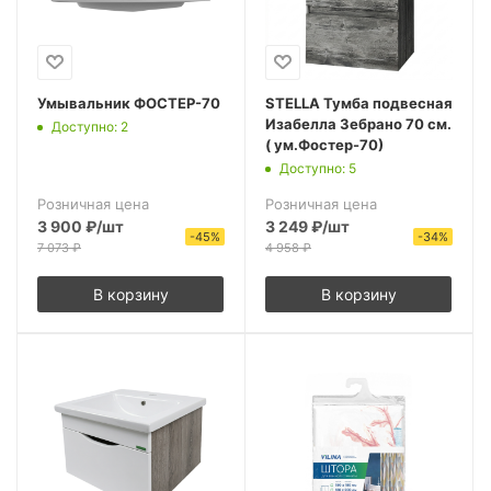
Умывальник ФОСТЕР-70
STELLA Тумба подвесная
Изабелла Зебрано 70 см.
Доступно: 2
( ум.Фостер-70)
Доступно: 5
Розничная цена
Розничная цена
3 900
₽
/шт
3 249
₽
/шт
-
45
%
-
34
%
7 073
₽
4 958
₽
В корзину
В корзину