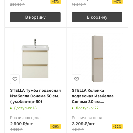
-
47
%
-
47
%
280.50
₽
13 242
₽
В корзину
В корзину
STELLA Тумба подвесная
STELLA Колонка
Изабелла Сонома 50 см.
подвесная Изабелла
( ум.Фостер-50)
Сонома 30 см.
универсал.
Доступно: 18
Доступно: 22
Розничная цена
Розничная цена
2 999
₽
/шт
3 299
₽
/шт
-
36
%
-
32
%
4 669
₽
4 841
₽