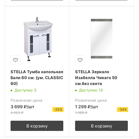
STELLA Тумба напольная
STELLA Зеркало
Бали 60 см. (ум. CLASSIC
Изабелла Чикаго 50
60)
см.без света
Доступно: 5
Доступно: 10
Розничная цена
Розничная цена
3 699
₽
/шт
1 299
₽
/шт
-
25
%
-
34
%
4 953
₽
1 968
₽
В корзину
В корзину