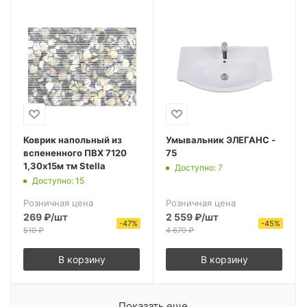
Коврик напольный из
Умывальник ЭЛЕГАНС -
вспененного ПВХ 7120
75
1,30х15м тм Stella
Доступно: 7
Доступно: 15
Розничная цена
Розничная цена
269
₽
/шт
2 559
₽
/шт
-
47
%
-
45
%
510
₽
4 670
₽
В корзину
В корзину
Показать еще