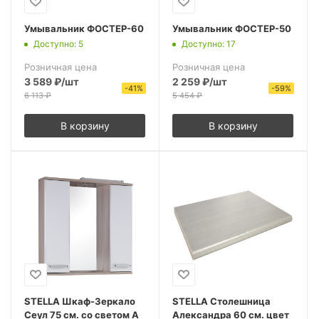
Умывальник ФОСТЕР-60
Умывальник ФОСТЕР-50
Доступно: 5
Доступно: 17
Розничная цена
Розничная цена
3 589
₽
/шт
2 259
₽
/шт
-
41
%
-
59
%
6 113
₽
5 454
₽
В корзину
В корзину
STELLA Шкаф-Зеркало
STELLA Столешница
Сеул 75 см. со светом А
Александра 60 см. цвет