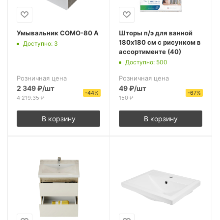
Умывальник COMO-80 А
Шторы п/э для ванной
180х180 см с рисунком в
Доступно: 3
ассортименте (40)
Доступно: 500
Розничная цена
Розничная цена
2 349
₽
/шт
49
₽
/шт
-
44
%
-
67
%
4 219.35
₽
150
₽
В корзину
В корзину