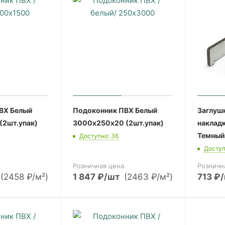
ВХ Белый
Подоконник ПВХ Белый
Заглушк
(2шт.упак)
3000х250х20 (2шт.упак)
наклад
Темный
Доступно: 36
Доступ
Розничная цена
Розничн
(2458 ₽/м²)
1 847
₽
/шт
(2463 ₽/м²)
713
₽