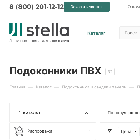
8 (800) 201-12-12
Заказать звонок
О ком
Каталог
Подоконники ПВХ
32
—
—
—
Главная
Каталог
Подоконники и сэндвич панели
П
По популярнос
КАТАЛОГ
Распродажа
Цена