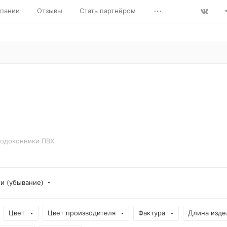
...
пании
Отзывы
Стать партнёром
одоконники ПВХ
ти (убывание)
Цвет
Цвет производителя
Фактура
Длина изде