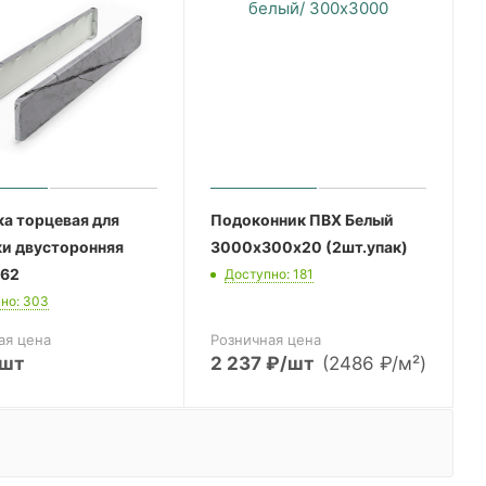
а торцевая для
Подоконник ПВХ Белый
ки двусторонняя
3000х300х20 (2шт.упак)
462
Доступно: 181
но: 303
ая цена
Розничная цена
/шт
2 237
₽
/шт
(2486 ₽/м²)