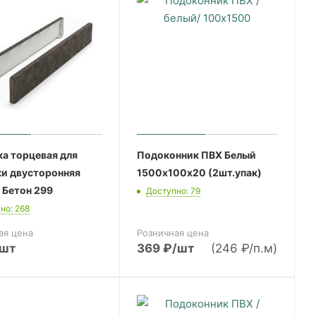
а торцевая для
Подоконник ПВХ Белый
ки двусторонняя
1500х100х20 (2шт.упак)
 Бетон 299
Доступно: 79
но: 268
ая цена
Розничная цена
/шт
369
₽
/шт
(246 ₽/п.м)