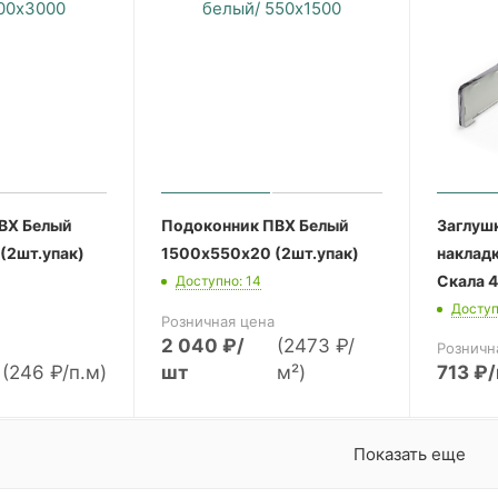
ВХ Белый
Подоконник ПВХ Белый
Заглушк
(2шт.упак)
1500х550х20 (2шт.упак)
наклад
Скала 
Доступно: 14
Доступ
Розничная цена
2 040
₽
/
(2473 ₽/
Розничн
(246 ₽/п.м)
шт
м²)
713
₽
Показать еще