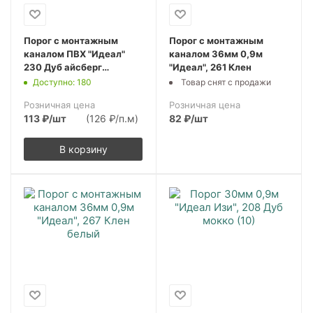
Порог с монтажным
Порог с монтажным
каналом ПВХ "Идеал"
каналом 36мм 0,9м
230 Дуб айсберг
"Идеал", 261 Клен
900х36х5,5 мм
Доступно: 180
Товар снят с продажи
(10шт.упак.)
Розничная цена
Розничная цена
113
₽
/шт
(126 ₽/п.м)
82
₽
/шт
В корзину