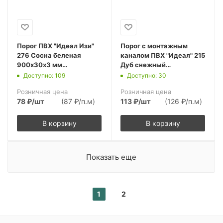
Порог ПВХ "Идеал Изи"
Порог с монтажным
276 Сосна беленая
каналом ПВХ "Идеал" 215
900х30х3 мм
Дуб снежный
(10шт.упак.)
900х36х5,5 мм
Доступно: 109
Доступно: 30
(10шт.упак.)
Розничная цена
Розничная цена
78
₽
/шт
(87 ₽/п.м)
113
₽
/шт
(126 ₽/п.м)
В корзину
В корзину
Показать еще
1
2