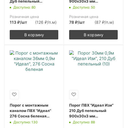
Дуб пепельный
900х30х3 мм
900х36х5,5 мм
(10шт.упак.)
Доступно: 80
Доступно: 50
(10шт.упак.)
Розничная цена
Розничная цена
113
₽
/шт
(126 ₽/п.м)
78
₽
/шт
(87 ₽/п.м)
В корзину
В корзину
Порог с монтажным
Порог ПВХ "Идеал Изи"
каналом ПВХ "Идеал"
210 Дуб пепельный
276 Сосна беленая
900х30х3 мм
900х36х5,5 мм
(10шт.упак.)
Доступно: 130
Доступно: 88
(10шт.упак.)