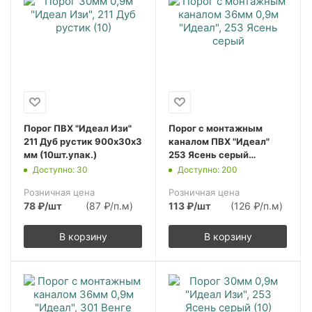
Порог ПВХ "Идеал Изи"
Порог с монтажным
211 Дуб рустик 900х30х3
каналом ПВХ "Идеал"
мм (10шт.упак.)
253 Ясень серый
900х36х5,5 мм
Доступно: 30
Доступно: 200
(10шт.упак.)
Розничная цена
Розничная цена
78
₽
/шт
(87 ₽/п.м)
113
₽
/шт
(126 ₽/п.м)
В корзину
В корзину