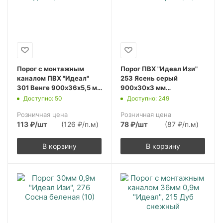
Порог с монтажным
Порог ПВХ "Идеал Изи"
каналом ПВХ "Идеал"
253 Ясень серый
301 Венге 900х36х5,5 мм
900х30х3 мм
(10шт.упак.)
(10шт.упак.)
Доступно: 50
Доступно: 249
Розничная цена
Розничная цена
113
₽
/шт
(126 ₽/п.м)
78
₽
/шт
(87 ₽/п.м)
В корзину
В корзину