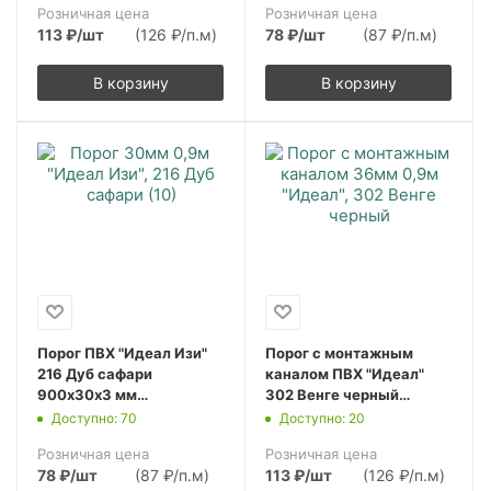
Розничная цена
Розничная цена
113
₽
/шт
(126 ₽/п.м)
78
₽
/шт
(87 ₽/п.м)
В корзину
В корзину
Порог ПВХ "Идеал Изи"
Порог с монтажным
216 Дуб сафари
каналом ПВХ "Идеал"
900х30х3 мм
302 Венге черный
(10шт.упак.)
900х36х5,5 мм
Доступно: 70
Доступно: 20
(10шт.упак.)
Розничная цена
Розничная цена
78
₽
/шт
(87 ₽/п.м)
113
₽
/шт
(126 ₽/п.м)