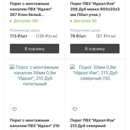
Порог с монтажным
Порог ПВХ "Идеал Изи"
каналом ПВХ "Идеал"
208 Дуб мокко 900х30х3
267 Клен белый
мм (10шт.упак.)
900х36х5,5 мм
Доступно: 160
Доступно: 80
(10шт.упак.)
Розничная цена
Розничная цена
113
₽
/шт
(126 ₽/п.м)
78
₽
/шт
(87 ₽/п.м)
В корзину
В корзину
Порог с монтажным
Порог ПВХ "Идеал Изи"
каналом ПВХ "Идеал" 210
213 Дуб северный