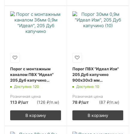
Порог с монтажным
Порог ПВХ "Идеал Изи"
каналом ПВХ "Идеал"
205 Дуб капучино
205 Дуб капучино
900х30х3 мм
900х36х5,5 мм
(10шт.упак.)
Доступно: 120
Доступно: 10
(10шт.упак.)
Розничная цена
Розничная цена
113
₽
/шт
(126 ₽/п.м)
78
₽
/шт
(87 ₽/п.м)
В корзину
В корзину