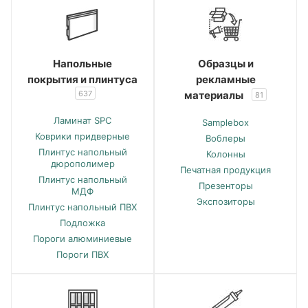
Напольные
Образцы и
покрытия и плинтуса
рекламные
637
материалы
81
Ламинат SPC
Samplebox
Коврики придверные
Воблеры
Плинтус напольный
Колонны
дюрополимер
Печатная продукция
Плинтус напольный
Презенторы
МДФ
Экспозиторы
Плинтус напольный ПВХ
Подложка
Пороги алюминиевые
Пороги ПВХ