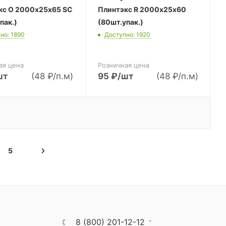
кс O 2000х25х65 SC
Плинтэкс R 2000х25х60
пак.)
(80шт.упак.)
но: 1890
Доступно: 1920
ая цена
Розничная цена
шт
(48 ₽/п.м)
95
₽
/шт
(48 ₽/п.м)
5
8 (800) 201-12-12