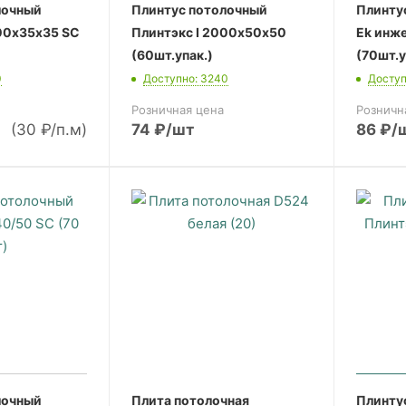
лочный
Плинтус потолочный
Плинту
00х35х35 SC
Плинтэкс I 2000х50х50
Ek инж
(60шт.упак.)
(70шт.у
0
Доступно: 3240
Доступ
Розничная цена
Розничн
(30 ₽/п.м)
74
₽
/шт
86
₽
/
лочный
Плита потолочная
Плинту