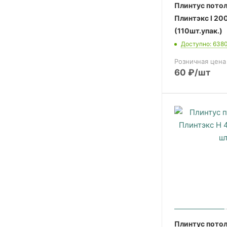
Плинтус пото
Плинтэкс I 20
(110шт.упак.)
Доступно: 638
Розничная цена
60
₽
/шт
Плинтус пото