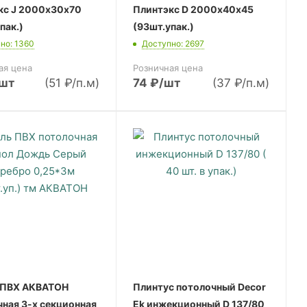
кс J 2000х30х70
Плинтэкс D 2000х40х45
пак.)
(93шт.упак.)
но: 1360
Доступно: 2697
ая цена
Розничная цена
/шт
(51 ₽/п.м)
74
₽
/шт
(37 ₽/п.м)
 ПВХ АКВАТОН
Плинтус потолочный Decor
ная 3-х секционная
Ek инжекционный D 137/80