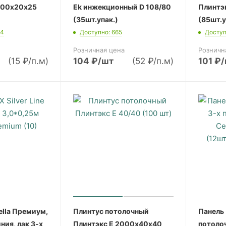
000х20х25
Ek инжекционный D 108/80
Плинтэ
(35шт.упак.)
(85шт.у
84
Доступно: 665
Доступ
Розничная цена
Розничн
(15 ₽/п.м)
104
₽
/шт
(52 ₽/п.м)
101
₽
ella Премиум,
Плинтус потолочный
Панель
ния, лак 3-х
Плинтэкс E 2000х40х40
потолоч