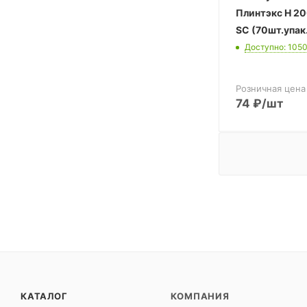
Плинтэкс H 2
SC (70шт.упак
Доступно: 105
Розничная цена
74
₽
/шт
КАТАЛОГ
КОМПАНИЯ