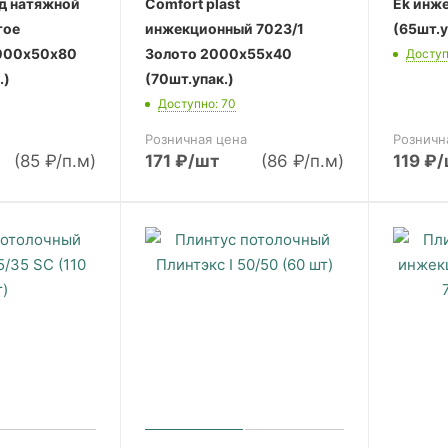
од натяжной
Comfort plast
Ek инж
тое
инжекционный 7023/1
(65шт.у
000х50х80
Золото 2000х55х40
Доступ
.)
(70шт.упак.)
Доступно: 70
Розничная цена
Розничн
(85 ₽/п.м)
171
₽
/шт
(86 ₽/п.м)
119
₽
/