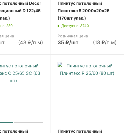
с потолочный Decor
Плинтус потолочный
екционный D 122/45
Плинтэкс B 2000х20х25
пак.)
(170шт.упак.)
но: 280
Доступно: 3740
ая цена
Розничная цена
шт
(43 ₽/п.м)
35
₽
/шт
(18 ₽/п.м)
с потолочный
Плинтус потолочный