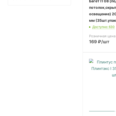
Багет П 08 (п
потолок,скры
освещение) 2
мм (35шт.упак
Доступно: 630
Розничная цена
169
₽
/шт