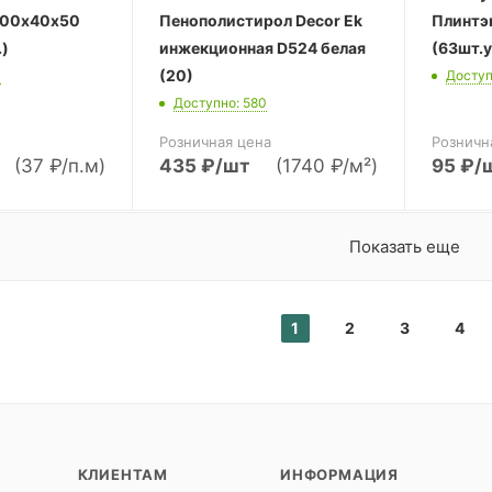
000х40х50
Пенополистирол Decor Ek
Плинтэ
.)
инжекционная D524 белая
(63шт.у
(20)
0
Доступ
Доступно: 580
Розничная цена
Розничн
(37 ₽/п.м)
435
₽
/шт
(1740 ₽/м²)
95
₽
/
Показать еще
1
2
3
4
КЛИЕНТАМ
ИНФОРМАЦИЯ