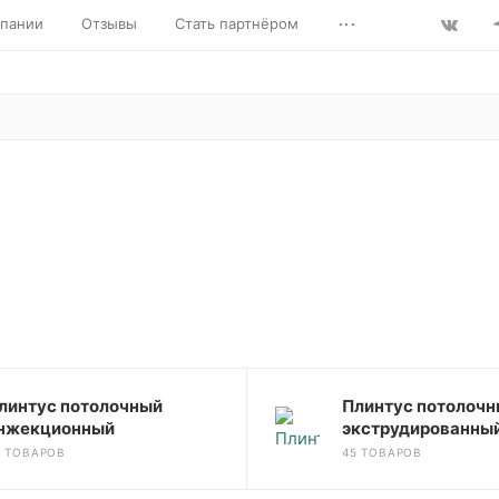
...
пании
Отзывы
Стать партнёром
линтус потолочный
Плинтус потолоч
нжекционный
экструдированны
6 ТОВАРОВ
45 ТОВАРОВ