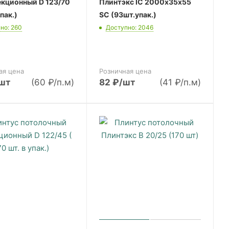
екционный D 123/70
Плинтэкс IC 2000х35х55
пак.)
SC (93шт.упак.)
но: 260
Доступно: 2046
ая цена
Розничная цена
шт
(60 ₽/п.м)
82
₽
/шт
(41 ₽/п.м)