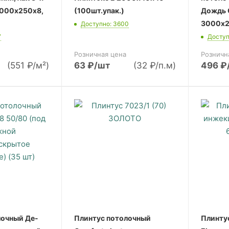
3000х250х8,
(100шт.упак.)
Дождь 
3000х2
Доступно: 3600
7
Доступ
Розничная цена
Розничн
(551 ₽/м²)
63
₽
/шт
(32 ₽/п.м)
496
₽
лочный Де-
Плинтус потолочный
Плинту