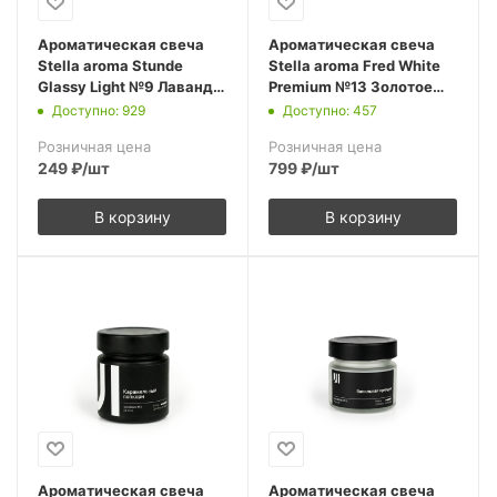
Ароматическая свеча
Ароматическая свеча
Stella aroma Stunde
Stella aroma Fred White
Glassy Light №9 Лаванда
Premium №13 Золотое
50 мл (упак.3шт.)
Лунное молоко 100 мл
Доступно: 929
Доступно: 457
(упак.1шт.)
Розничная цена
Розничная цена
249
₽
/шт
799
₽
/шт
В корзину
В корзину
Ароматическая свеча
Ароматическая свеча