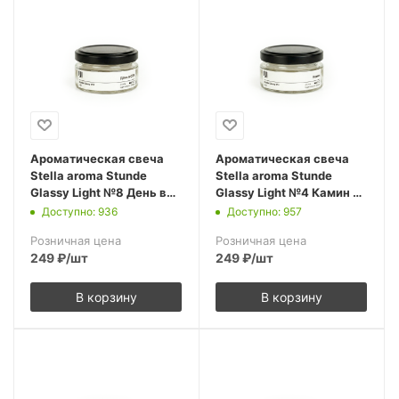
Ароматическая свеча
Ароматическая свеча
Stella aroma Stunde
Stella aroma Stunde
Glassy Light №8 День в
Glassy Light №4 Камин 50
СПА 50 мл (упак.3шт.)
мл (упак.3шт.)
Доступно: 936
Доступно: 957
Розничная цена
Розничная цена
249
₽
/шт
249
₽
/шт
В корзину
В корзину