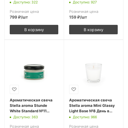
Кокосовое молоко 100
Карамельный попкорн,
Доступно: 322
Доступно: 927
мл (упак.3шт.)
50 мл (упак.3шт.)
Розничная цена
Розничная цена
799
₽
/шт
159
₽
/шт
В корзину
В корзину
Ароматическая свеча
Ароматическая свеча
Stella aroma Stunde
Stella aroma Mini Glassy
White Standard №11
Light Base №8 День в
Кофейня 50 мл
СПА, 50 мл (упак.3шт.)
Доступно: 363
Доступно: 966
(упак.3шт.)
Розничная цена
Розничная цена