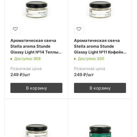
Ароматическая свеча
Ароматическая свеча
Stella aroma Stunde
Stella aroma Stunde
Glassy Light №14 Теплый
Glassy Light №11 Кофейня
круассан 50 мл
50 мл (упак.3шт.)
Доступно: 909
Доступно: 930
(упак.3шт.)
Розничная цена
Розничная цена
249
₽
/шт
249
₽
/шт
В корзину
В корзину