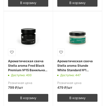
В корзину
В корзину
Ароматическая свеча
Ароматическая свеча
Stella aroma Fred Black
Stella aroma Stunde
Premium №15 Ванильная
White Standard №1
Орхидея 100 мл
Рождественский очаг 50
Доступно: 400
Доступно: 447
(упак.1шт.)
мл (упак.3шт.)
Розничная цена
Розничная цена
799
₽
/шт
479
₽
/шт
В корзину
В корзину