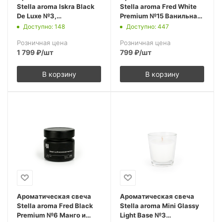
Stella aroma Iskra Black
Stella aroma Fred White
De Luxe №3,
Premium №15 Ванильная
Карамельный попкорн,
Орхидея 100 мл
Доступно: 148
Доступно: 447
200 мл (1шт.)
(упак.1шт.)
Розничная цена
Розничная цена
1 799
₽
/шт
799
₽
/шт
В корзину
В корзину
Ароматическая свеча
Ароматическая свеча
Stella aroma Fred Black
Stella aroma Mini Glassy
Premium №6 Манго и
Light Base №3