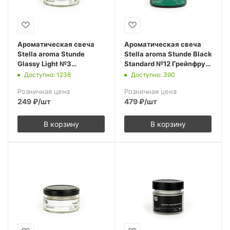
Ароматическая свеча
Ароматическая свеча
Stella aroma Stunde
Stella aroma Stunde Black
Glassy Light №3
Standard №12 Грейпфрут
Карамельный попкорн
и Мята 50 мл (упак.3шт.)
Доступно: 1238
Доступно: 390
50 мл (упак.3шт.)
Розничная цена
Розничная цена
249
₽
/шт
479
₽
/шт
В корзину
В корзину