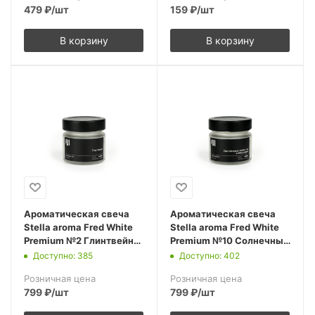
479
₽
/шт
159
₽
/шт
В корзину
В корзину
Ароматическая свеча
Ароматическая свеча
Stella aroma Fred White
Stella aroma Fred White
Premium №2 Глинтвейн
Premium №10 Солнечные
100 мл (упак.1шт.)
лепестки и мандарин 100
Доступно: 385
Доступно: 402
мл (упак.1шт.)
Розничная цена
Розничная цена
799
₽
/шт
799
₽
/шт