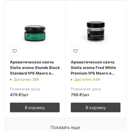
Ароматическая свеча
Ароматическая свеча
Stella aroma Stunde Black
Stella aroma Fred White
Standard №6 Манго и
Premium №6 Манго и
Кокосовое молоко 50 мл
Кокосовое молоко 100
Доступно: 389
Доступно: 449
(упак.3шт.)
мл (упак.1шт.)
Розничная цена
Розничная цена
479
₽
/шт
799
₽
/шт
В корзину
В корзину
Показать еще