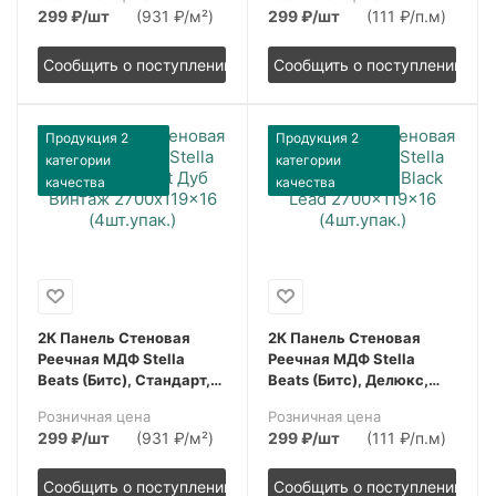
2700x119x16, (4шт.упак.)
2700x119x16, (4шт.упак.)
299
₽
/шт
(931 ₽/м²)
299
₽
/шт
(111 ₽/п.м)
Сообщить о поступлении
Сообщить о поступлении
Продукция 2
Продукция 2
категории
категории
качества
качества
2К Панель Стеновая
2К Панель Стеновая
Реечная МДФ Stella
Реечная МДФ Stella
Beats (Битс), Стандарт,
Beats (Битс), Делюкс,
Дуб Винтаж,
Black Lead (Блэк Лид),
Розничная цена
Розничная цена
2700x119x16, (4шт.упак.)
2700x119x16, (4шт.упак.)
299
₽
/шт
(931 ₽/м²)
299
₽
/шт
(111 ₽/п.м)
Сообщить о поступлении
Сообщить о поступлении