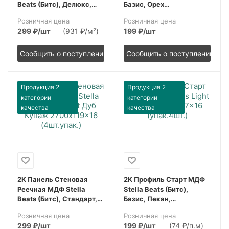
Beats (Битс), Делюкс,
Базис, Орех
Palomino (Паломино),
Бразильский,
Розничная цена
Розничная цена
2700x119x16, (4шт.упак.)
2700x77x16, (упак.4шт.)
299
₽
/шт
(931 ₽/м²)
199
₽
/шт
Сообщить о поступлении
Сообщить о поступлении
Продукция 2
Продукция 2
категории
категории
качества
качества
2К Панель Стеновая
2К Профиль Старт МДФ
Реечная МДФ Stella
Stella Beats (Битс),
Beats (Битс), Стандарт,
Базис, Пекан,
Дуб Купаж, 2700x119x16,
2700x67x16, (упак.4шт.)
Розничная цена
Розничная цена
(4шт.упак.)
299
₽
/шт
199
₽
/шт
(74 ₽/п.м)