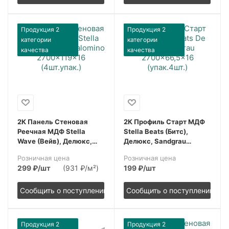
Продукция 2
Продукция 2
категории
категории
качества
качества
2К Панель Стеновая
2К Профиль Старт МДФ
Реечная МДФ Stella
Stella Beats (Битс),
Wave (Вейв), Делюкс,
Делюкс, Sandgrau
Palomino (Паломино),
(Сандграу), 2700x67x16,
Розничная цена
Розничная цена
2700x119x16, (4шт.упак.)
(упак.4шт.)
299
₽
/шт
(931 ₽/м²)
199
₽
/шт
Сообщить о поступлении
Сообщить о поступлении
Продукция 2
Продукция 2