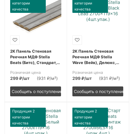
категории
категории
качества
качества
2К Панель Стеновая
2К Панель Стеновая
Реечная МДФ Stella
Реечная МДФ Stella
Beats (Битс), Стандрат,
Wave (Вейв), Делюкс,
Сосна Астана,
Black Lead (Блэк Лид),
Розничная цена
Розничная цена
2700x119x16, (4шт.упак.)
2700x119x16, (4шт.упак.)
299
₽
/шт
(931 ₽/м²)
299
₽
/шт
(931 ₽/м²)
Сообщить о поступлении
Сообщить о поступлении
Продукция 2
Продукция 2
категории
категории
качества
качества