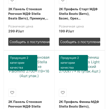
2К Панель Стеновая
2К Профиль Старт МДФ
Реечная МДФ Stella
Stella Beats (Битс),
Beats (Битс), Премиум,
Базис, Орех
Сидней, 2700x119x16,
Бразильский,
Розничная цена
Розничная цена
(4шт.упак.)
2700x67x16, (упак.4шт.)
299
₽
/шт
199
₽
/шт
Сообщить о поступлении
Сообщить о поступлении
Продукция 2
Продукция 2
категории
категории
качества
качества
2К Панель Стеновая
2К Профиль Финиш МДФ
Реечная МДФ Stella
Stella Beats (Битс),