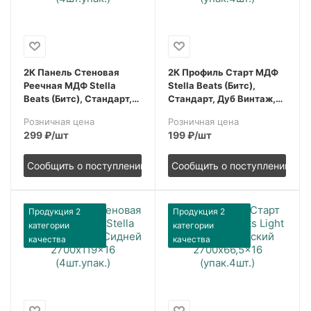
2К Панель Стеновая
2К Профиль Старт МДФ
Реечная МДФ Stella
Stella Beats (Битс),
Beats (Битс), Стандарт,
Стандарт, Дуб Винтаж,
Белый, 2700x119x16,
2700x66,5x16,
Розничная цена
Розничная цена
(4шт.упак.)
(упак.4шт.)
299
₽
/шт
199
₽
/шт
Сообщить о поступлении
Сообщить о поступлении
Продукция 2
Продукция 2
категории
категории
качества
качества