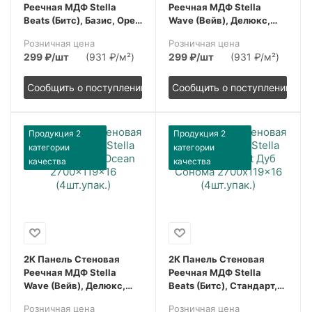
Реечная МДФ Stella
Реечная МДФ Stella
Beats (Битс), Базис, Орех
Wave (Вейв), Делюкс,
Бразильский,
Sandgrau (Сандграу),
Розничная цена
Розничная цена
2700x119x16, (4шт.упак.)
2700x119x16, (4шт.упак.)
299
₽
/шт
(931 ₽/м²)
299
₽
/шт
(931 ₽/м²)
Сообщить о поступлении
Сообщить о поступлении
Продукция 2
Продукция 2
категории
категории
качества
качества
2К Панель Стеновая
2К Панель Стеновая
Реечная МДФ Stella
Реечная МДФ Stella
Wave (Вейв), Делюкс,
Beats (Битс), Стандарт,
Ocean (Океан),
Дуб Сонома,
Розничная цена
Розничная цена