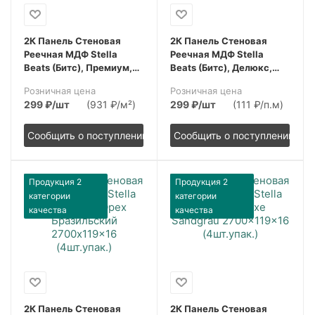
2К Панель Стеновая
2К Панель Стеновая
Реечная МДФ Stella
Реечная МДФ Stella
Beats (Битс), Премиум,
Beats (Битс), Делюкс,
Бетон Чикаго,
Sandgrau (Сандграу),
Розничная цена
Розничная цена
2700x119x16, (4шт.упак.)
2700x119x16, (4шт.упак.)
299
₽
/шт
(931 ₽/м²)
299
₽
/шт
(111 ₽/п.м)
Сообщить о поступлении
Сообщить о поступлении
Продукция 2
Продукция 2
категории
категории
качества
качества
2К Панель Стеновая
2К Панель Стеновая