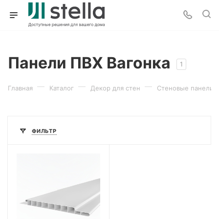
Панели ПВХ Вагонка
1
—
—
—
Главная
Каталог
Декор для стен
Стеновые панели 
ФИЛЬТР