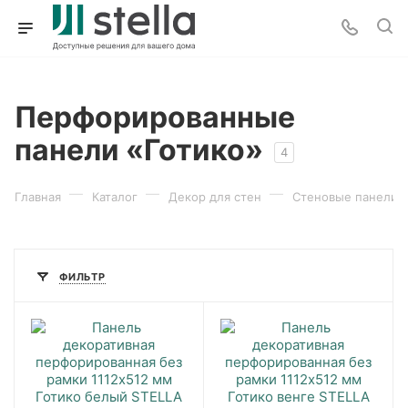
Перфорированные
панели «Готико»
4
—
—
—
Главная
Каталог
Декор для стен
Стеновые панели
ФИЛЬТР