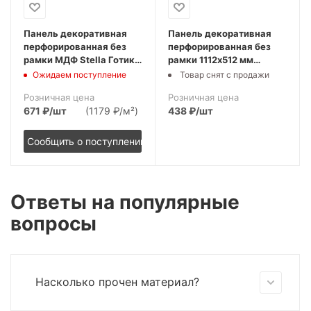
Панель декоративная
Панель декоративная
перфорированная без
перфорированная без
рамки МДФ Stella Готико
рамки 1112х512 мм
Дуб Винтаж 1112х512 мм
Готико дуб сонома
Ожидаем поступление
Товар снят с продажи
(2шт)
STELLA (2шт)
Розничная цена
Розничная цена
671
₽
/шт
(1179 ₽/м²)
438
₽
/шт
Сообщить о поступлении
Ответы на популярные
вопросы
Насколько прочен материал?