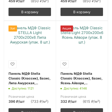
459
₽
/шт
(850 ₽/м²)
459
₽
/шт
(850 ₽/м²)
В корзину
В корзину
Хит
Акция
Панель МДФ Stella
Панель МДФ Stella
Classic (Классик), Базис,
Classic (Классик), Базис,
Липа Амурская,
Ясень Айвори,
2700х200х6, (упак. 8
2700х200х6, (упак. 8
Доступно: 1121
Доступно: 4146
шт.)
шт.)
Розничная цена
Розничная цена
396
₽
/шт
(733 ₽/м²)
332
₽
/шт
(615 ₽/м²)