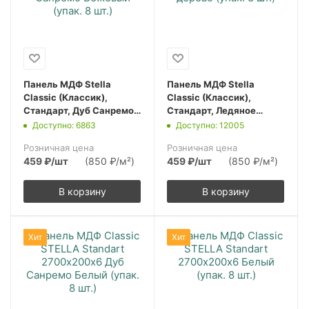
Панель МДФ Stella
Панель МДФ Stella
Classic (Классик),
Classic (Классик),
Стандарт, Дуб Санремо
Стандарт, Ледяное
Бежевый, 2700х200х6,
Дерево, 2700х200х6,
Доступно: 6863
Доступно: 12005
(упак. 8 шт.)
(упак. 8 шт.)
Розничная цена
Розничная цена
459
₽
/шт
(850 ₽/м²)
459
₽
/шт
(850 ₽/м²)
В корзину
В корзину
Хит
Хит