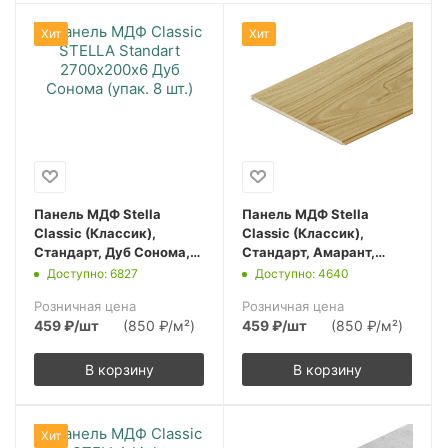
Хит
Хит
Панель МДФ Stella
Панель МДФ Stella
Classic (Классик),
Classic (Классик),
Стандарт, Дуб Сонома,
Стандарт, Амарант,
2700х200х6, (упак. 8
2700х200х6, (упак. 8
Доступно: 6827
Доступно: 4640
шт.)
шт.)
Розничная цена
Розничная цена
459
₽
/шт
(850 ₽/м²)
459
₽
/шт
(850 ₽/м²)
В корзину
В корзину
Хит