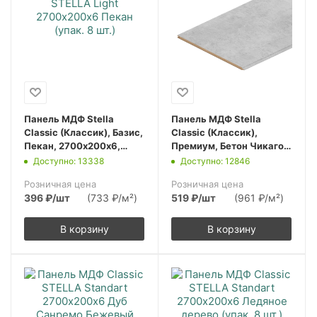
Панель МДФ Stella
Панель МДФ Stella
Classic (Классик), Базис,
Classic (Классик),
Пекан, 2700х200х6,
Премиум, Бетон Чикаго,
(упак. 8 шт.)
2700х200х6, (упак. 8
Доступно: 13338
Доступно: 12846
шт.)
Розничная цена
Розничная цена
396
₽
/шт
(733 ₽/м²)
519
₽
/шт
(961 ₽/м²)
В корзину
В корзину