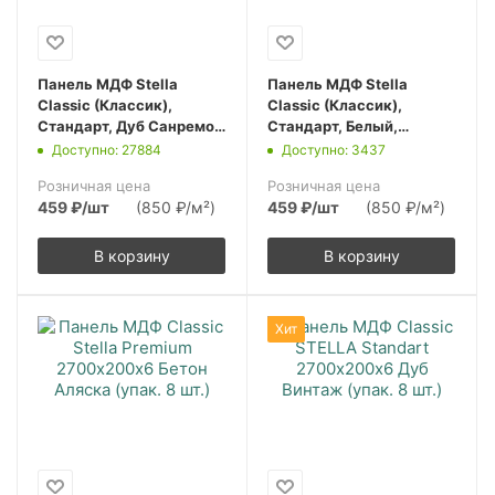
Панель МДФ Stella
Панель МДФ Stella
Classic (Классик),
Classic (Классик),
Стандарт, Дуб Санремо
Стандарт, Белый,
Белый, 2700х200х6,
2700х200х6, (упак. 8
Доступно: 27884
Доступно: 3437
(упак. 8 шт.)
шт.)
Розничная цена
Розничная цена
459
₽
/шт
(850 ₽/м²)
459
₽
/шт
(850 ₽/м²)
В корзину
В корзину
Хит