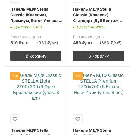
Панель МДФ Stella
Панель МДФ Stella
Classic (Классик),
Classic (Классик),
Премиум, Бетон Аляска,
Стандарт, Дуб Винтаж,
2700х200х6, (упак. 8
2700х200х6, (упак. 8
Доступно: 3413
Доступно: 2995
шт.)
шт.)
Розничная цена
Розничная цена
519
₽
/шт
(961 ₽/м²)
459
₽
/шт
(850 ₽/м²)
В корзину
В корзину
Хит
Хит
Панель МДФ Stella
Панель МДФ Stella