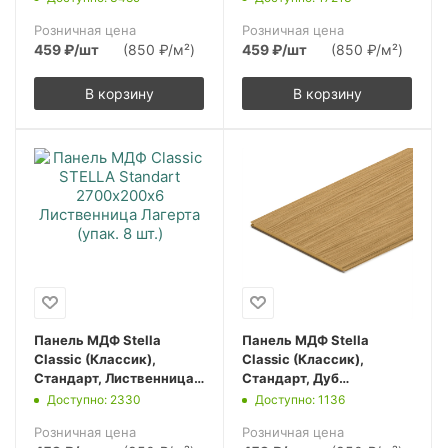
(упак. 8 шт.)
шт.)
Розничная цена
Розничная цена
459
₽
/шт
(850 ₽/м²)
459
₽
/шт
(850 ₽/м²)
В корзину
В корзину
Панель МДФ Stella
Панель МДФ Stella
Classic (Классик),
Classic (Классик),
Стандарт, Лиственница
Стандарт, Дуб
Лагерта, 2700х200х6,
Сальвадор, 2700х200х6,
Доступно: 2330
Доступно: 1136
(упак. 8 шт.)
(упак. 8 шт.)
Розничная цена
Розничная цена