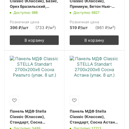
Classic (Классик), Базис,
Classic (Классик),
Орех Бразильский,
Премиум, Бетон Нью-
2700х200х6, (упак. 8
Йорк, 2700х200х6,
Доступно: 988
Доступно: 6827
шт.)
(упак. 8 шт.)
Розничная цена
Розничная цена
396
₽
/шт
(733 ₽/м²)
519
₽
/шт
(961 ₽/м²)
В корзину
В корзину
Панель МДФ Stella
Панель МДФ Stella
Classic (Классик),
Classic (Классик),
Стандарт, Сосна
Стандарт, Сосна Астана,
Риальто, 2700х200х6,
2700х200х6, (упак. 8
Доступно: 3489
Доступно: 17213