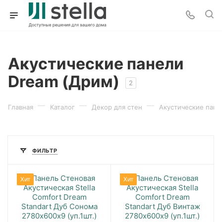
Акустические панели
Dream (Дрим)
2
—
—
—
Главная
Каталог
Декор для стен
Акустические пане
ФИЛЬТР
Хит
Хит