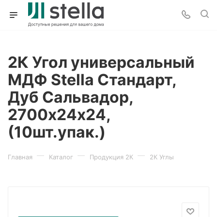
2К Угол универсальный
МДФ Stella Стандарт,
Дуб Сальвадор,
2700х24х24,
(10шт.упак.)
—
—
—
Главная
Каталог
Продукция 2К
2К Углы