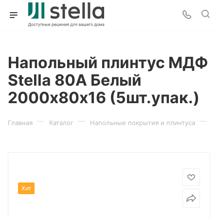
Напольный плинтус МДФ
Stella 80А Белый
2000х80х16 (5шт.упак.)
—
—
—
Главная
Каталог
Напольные покрытия и плинтуса
П
Хит