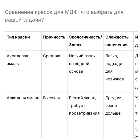
Сравнение красок для МДФ: что выбрать для
вашей задачи?
Тип краски
Прочность
Экологичность/
Сложность
И
Запах
нанесения
д
Акриловая
Средняя
Низкий запах,
Легко,
Д
эмаль
на водной
подходит
п
основе
для
м
новичков
с
д
Алкидная эмаль
Высокая
Резкий запах,
Средняя,
Х
требует
сохнет
п
проветривания
дольше
т
п
(
ж