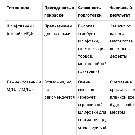
Тип панели
Пригодность к
Сложность
Финишный
покраске
подготовки
результат
Шлифованный
Предназначен
Высокая
Зависит от
(сырой) МДФ
для покраски
(требует
вашего
шлифовки,
мастерства,
герметизации
возможны
торцов,
дефекты
многослойной
грунтовки)
Ламинированный
Возможна, но
Очень
Сцепление
МДФ (ЛМДФ)
не
высокая
краски с гла
рекомендуется
(требует
пленкой все
агрессивной
будет слаб
шлифовки для
местом
снятия глянца,
спец. грунтов)