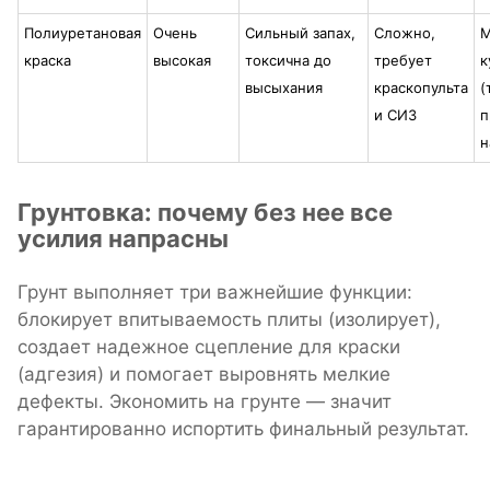
Полиуретановая
Очень
Сильный запах,
Сложно,
М
краска
высокая
токсична до
требует
к
высыхания
краскопульта
(
и СИЗ
п
н
Грунтовка: почему без нее все
усилия напрасны
Грунт выполняет три важнейшие функции:
блокирует впитываемость плиты (изолирует),
создает надежное сцепление для краски
(адгезия) и помогает выровнять мелкие
дефекты. Экономить на грунте — значит
гарантированно испортить финальный результат.