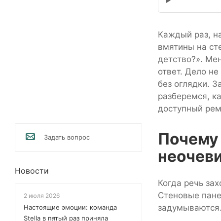
Каждый раз, н
вмятины на сте
детство?». Мен
ответ. Дело не
без оглядки. 
разберемся, ка
доступный рем
Почему 
Задать вопрос
неочев
Новости
Когда речь за
Стеновые пане
2 июля 2026
задумываются
Настоящие эмоции: команда
Stella в пятый раз приняла