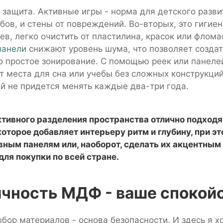
о защита. Активные игры - норма для детского разв
ов, и стены от повреждений. Во-вторых, это гигиен
в, легко очистить от пластилина, красок или флома
панели
снижают уровень шума, что позволяет создат
то простое зонирование. С помощью реек или панеле
т места для сна или учебы без сложных конструкций
ый не придется менять каждые два-три года.
тивного разделения пространства отлично подход
которое добавляет интерьеру ритм и глубину, при э
овным панелям или, наоборот, сделать их акцентны
для покупки по всей стране.
чность МДФ - ваше спокой
бор материалов - основа безопасности. И здесь я х