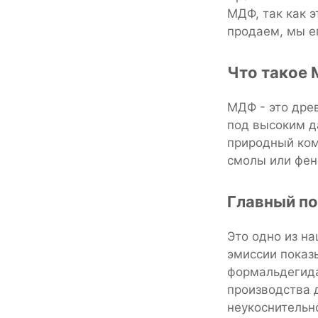
МДФ, так как э
продаем, мы е
Что такое 
МДФ - это дре
под высоким д
природный ком
смолы или фен
Главный по
Это одно из н
эмиссии показ
формальдегида
производства д
неукоснительн