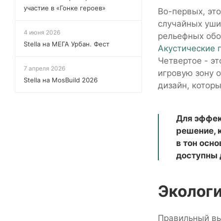
участие в «Гонке героев»
Во-первых, эт
случайных ушиб
4 июня 2026
рельефных обое
Stella на МЕГА Урбан. Фест
Акустические 
Четвертое - э
7 апреля 2026
игровую зону о
Stella на MosBuild 2026
дизайн, котор
Для эффек
решение, 
в тон осн
доступны 
Экологи
Правильный вы