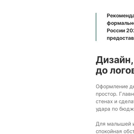
Рекоменда
формально
России 20
предостав
Дизайн,
до лого
Оформление де
простор. Главн
стенах и сдел
удара по бюдж
Для малышей и
спокойная обс