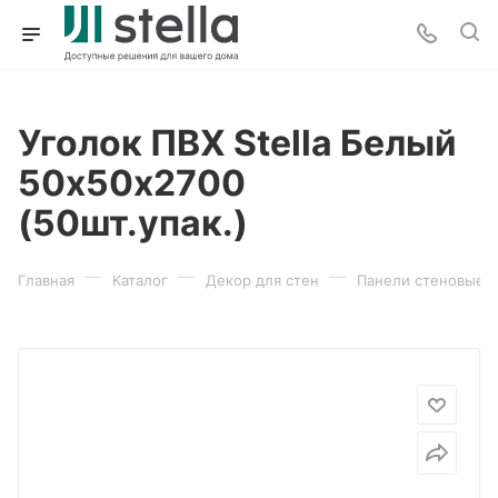
Уголок ПВХ Stella Белый
50х50х2700
(50шт.упак.)
—
—
—
Главная
Каталог
Декор для стен
Панели стеновые 