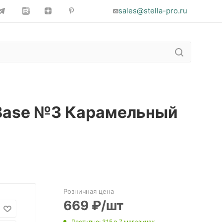
sales@stella-pro.ru
t Base №3 Карамельный
Розничная цена
669
₽
/шт
Доступно
: 315
в 7 магазинах