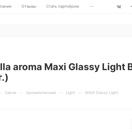
...
пании
Отзывы
Стать партнёром
lla aroma Maxi Glassy Ligh
.)
—
—
—
—
Свечи
Ароматические
Light
MAXI Glassy Light