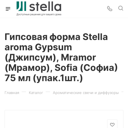
Гипсовая форма Stella
aroma Gypsum
(Джипсум), Mramor
(Мрамор), Sofia (Софиа)
75 мл (упак.1шт.)
—
—
—
Главная
Каталог
Ароматические свечи и диффузоры