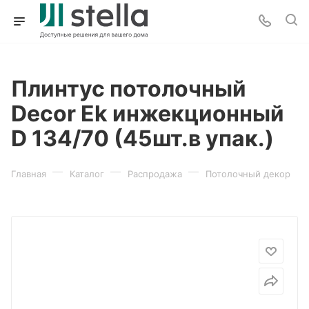
Плинтус потолочный
Decor Ek инжекционный
D 134/70 (45шт.в упак.)
—
—
—
Главная
Каталог
Распродажа
Потолочный декор