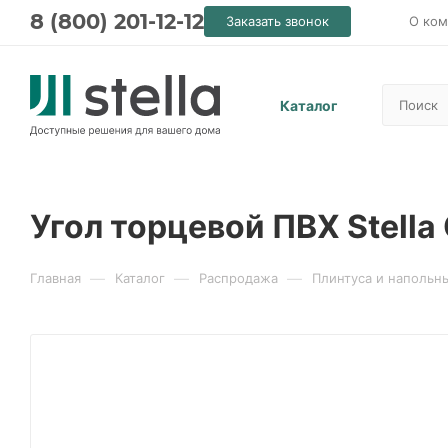
8 (800) 201-12-12
Заказать звонок
О ком
Каталог
Угол торцевой ПВХ Stella
—
—
—
Главная
Каталог
Распродажа
Плинтуса и напольн