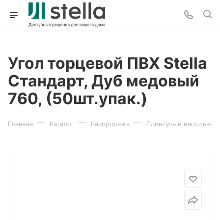
Угол торцевой ПВХ Stella
Стандарт, Дуб медовый
760, (50шт.упак.)
—
—
—
Главная
Каталог
Распродажа
Плинтуса и напольные