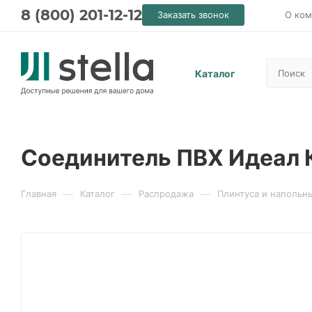
8 (800) 201-12-12
Заказать звонок
О ком
Каталог
Соединитель ПВХ Идеал К
—
—
—
Главная
Каталог
Распродажа
Плинтуса и напольн