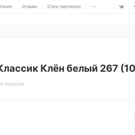
...
пании
Отзывы
Стать партнёром
лассик Клён белый 267 (10
ые покрытия