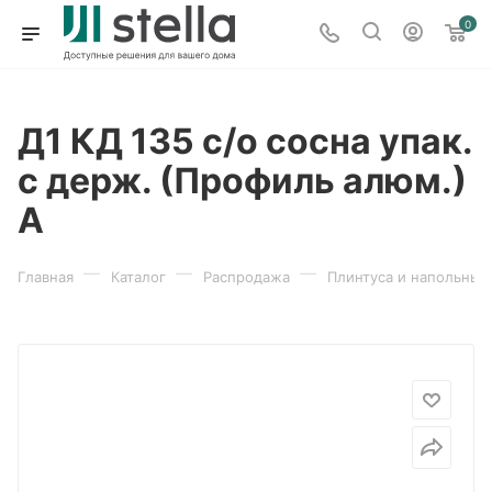
0
Д1 КД 135 с/о сосна упак.
с держ. (Профиль алюм.)
А
—
—
—
Главная
Каталог
Распродажа
Плинтуса и напольные