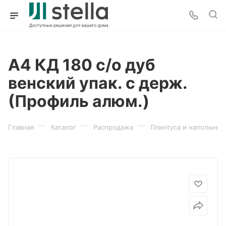
А4 КД 180 с/о дуб
венский упак. с держ.
(Профиль алюм.)
—
—
—
Главная
Каталог
Распродажа
Плинтуса и напольные