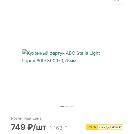
Розничная цена
749
₽
/шт
1 163
₽
-
36
%
Скидка
414
₽