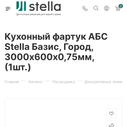
0
Кухонный фартук АБС
Stella Базис, Город,
3000х600х0,75мм,
(1шт.)
—
—
—
Главная
Каталог
Распродажа
Декоративные элемен