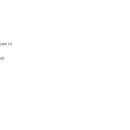
рая от
ий