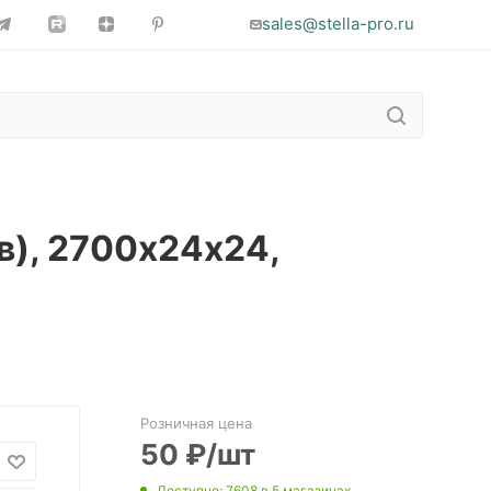
sales@stella-pro.ru
в), 2700х24х24,
Розничная цена
50
₽
/шт
Доступно
: 7608
в 5 магазинах