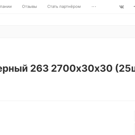
...
пании
Отзывы
Стать партнёром
ерный 263 2700х30х30 (25ш