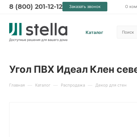
8 (800) 201-12-12
Заказать звонок
О ком
Каталог
Угол ПВХ Идеал Клен сев
—
—
—
Главная
Каталог
Распродажа
Декор для стен