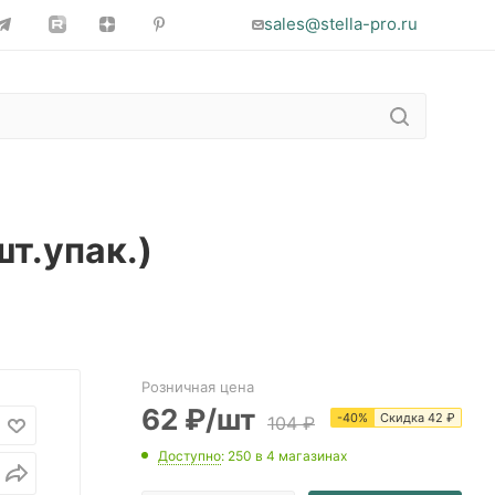
sales@stella-pro.ru
т.упак.)
Розничная цена
62
₽
/шт
-
40
%
Скидка
42
₽
104
₽
Доступно
: 250
в 4 магазинах