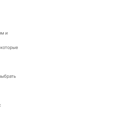
ям и
 которые
выбрать
с