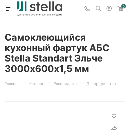
0
Самоклеющийся
кухонный фартук АБС
Stella Standart Эльче
3000х600х1,5 мм
—
—
—
Главная
Каталог
Распродажа
Декор для стен