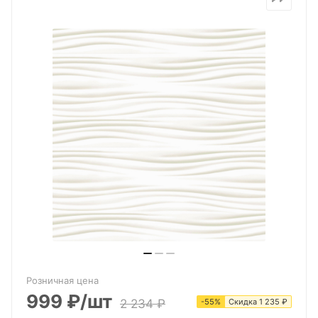
Розничная цена
999
₽
/шт
2 234
₽
-
55
%
Скидка
1 235
₽