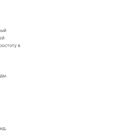
рый
ей
ростоту в
ды.
ид.