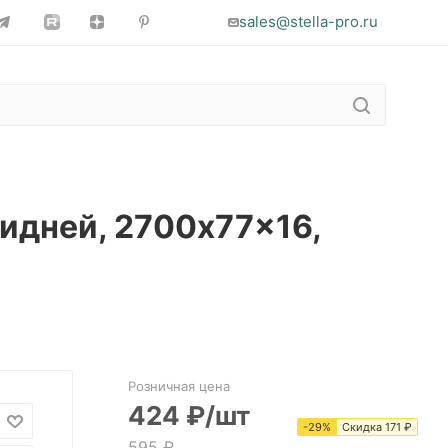
sales@stella-pro.ru
Сидней, 2700x77x16,
Розничная цена
424
₽
/шт
-
29
%
Скидка
171
₽
595
₽