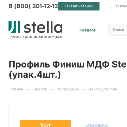
8 (800) 201-12-12
Заказать звонок
О ком
Каталог
Профиль Финиш МДФ Stell
(упак.4шт.)
—
—
—
Главная
Каталог
Распродажа
Декор для стен
Хит