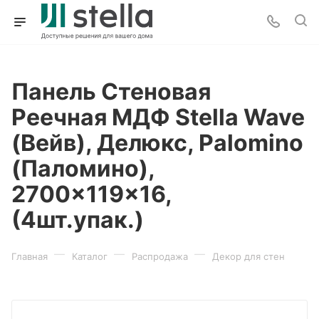
Панель Стеновая
Реечная МДФ Stella Wave
(Вейв), Делюкс, Palomino
(Паломино),
2700x119x16,
(4шт.упак.)
—
—
—
Главная
Каталог
Распродажа
Декор для стен