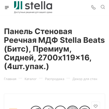
Панель Стеновая
Реечная МДФ Stella Beats
(Битс), Премиум,
Сидней, 2700x119x16,
(4шт.упак.)
—
—
—
Главная
Каталог
Распродажа
Декор для стен