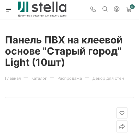
0
Панель ПВХ на клеевой
основе "Старый город"
Light (10шт)
—
—
—
Главная
Каталог
Распродажа
Декор для стен