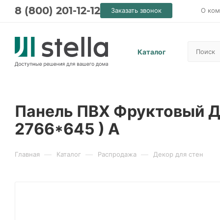
8 (800) 201-12-12
Заказать звонок
О ком
Каталог
Панель ПВХ Фруктовый Д
2766*645 ) А
—
—
—
Главная
Каталог
Распродажа
Декор для стен