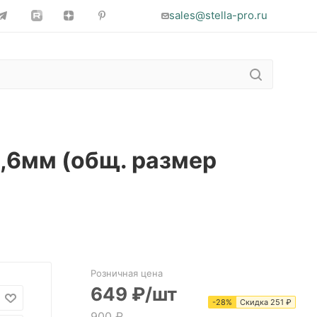
sales@stella-pro.ru
,6мм (общ. размер
Розничная цена
649
₽
/шт
-
28
%
Скидка
251
₽
900
₽