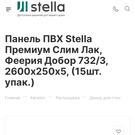
Панель ПВХ Stella
Премиум Слим Лак,
Феерия Добор 732/3,
2600х250х5, (15шт.
упак.)
—
—
—
Главная
Каталог
Распродажа
Декор для стен