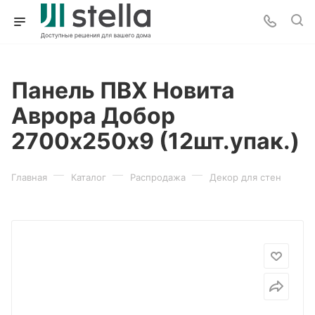
Панель ПВХ Новита
Аврора Добор
2700х250х9 (12шт.упак.)
—
—
—
Главная
Каталог
Распродажа
Декор для стен