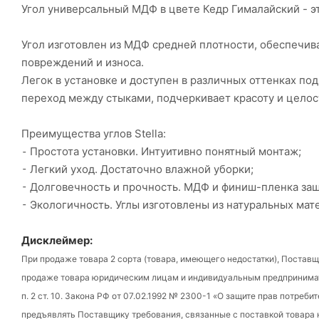
Угол универсальный МДФ в цвете Кедр Гималайский - э
Угол изготовлен из МДФ средней плотности, обеспечив
повреждений и износа.
Легок в установке и доступен в различных оттенках под
переход между стыками, подчеркивает красоту и целос
Преимущества углов Stella:
⁃ Простота установки. Интуитивно понятный монтаж;
⁃ Легкий уход. Достаточно влажной уборки;
⁃ Долговечность и прочность. МДФ и финиш-пленка защ
⁃ Экологичность. Углы изготовлены из натуральных мате
Дисклеймер:
При продаже товара 2 сорта (товара, имеющего недостатки), Поставщ
продаже товара юридическим лицам и индивидуальным предпринимател
п. 2 ст. 10. Закона РФ от 07.02.1992 № 2300-1 «О защите прав потреби
предъявлять Поставщику требования, связанные с поставкой товара 