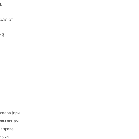
.
рая от
ий
овара (при
ким лицам -
е вправе
х был