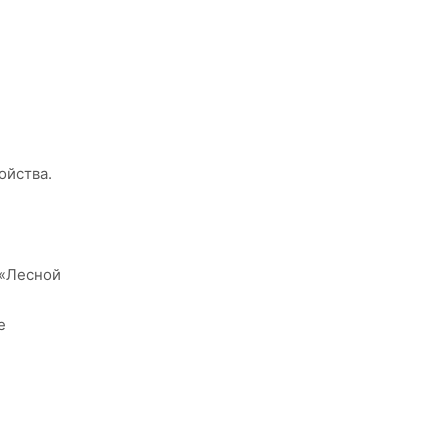
ойства.
 «Лесной
е