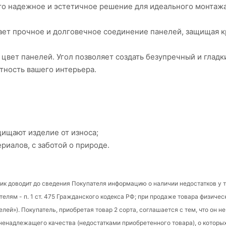
то надежное и эстетичное решение для идеального монтажа
ает прочное и долговечное соединение панелей, защищая к
 цвет панелей. Угол позволяет создать безупречный и гладк
тность вашего интерьера.
ищают изделие от износа;
риалов, с заботой о природе.
ик доводит до сведения Покупателя информацию о наличии недостатков у т
ям - п. 1 ст. 475 Гражданского кодекса РФ; при продаже товара физичес
телей»). Покупатель, приобретая товар 2 сорта, соглашается с тем, что он н
ненадлежащего качества (недостатками приобретенного товара), о которы