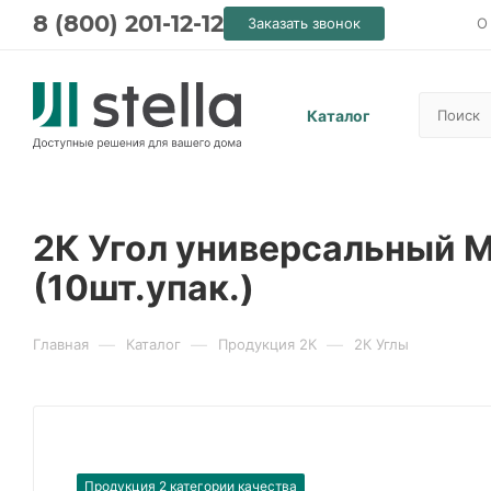
8 (800) 201-12-12
Заказать звонок
О
Каталог
2К Угол универсальный М
(10шт.упак.)
—
—
—
Главная
Каталог
Продукция 2К
2К Углы
Продукция 2 категории качества