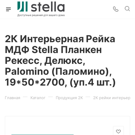
2К Интерьерная Рейка
МДФ Stella Планкен
Рекесс, Делюкс,
Palomino (Паломино),
19*50*2700, (уп.4 шт.)
—
—
—
Главная
Каталог
Продукция 2К
2К рейки интерьерн