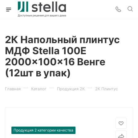
2К Напольный плинтус
МДФ Stella 100E
2000x100x16 Венге
(12шт в упак)
—
—
—
Главная
Каталог
Продукция 2К
2К Плинтус
Продукция 2 категории качества