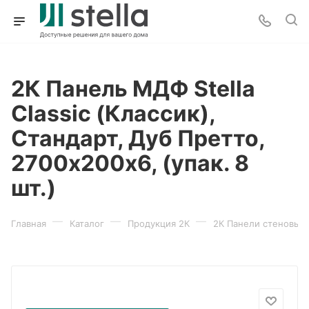
2К Панель МДФ Stella
Classic (Классик),
Стандарт, Дуб Претто,
2700х200х6, (упак. 8
шт.)
—
—
—
Главная
Каталог
Продукция 2К
2К Панели стеновые