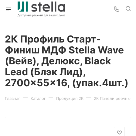
2К Профиль Старт-
Финиш МДФ Stella Wave
(Вейв), Делюкс, Black
Lead (Блэк Лид),
2700x55x16, (упак.4шт.)
—
—
—
Главная
Каталог
Продукция 2К
2К Панели реечные