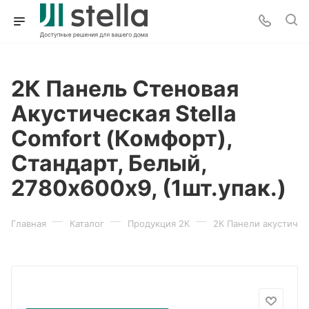
2К Панель Стеновая
Акустическая Stella
Comfort (Комфорт),
Стандарт, Белый,
2780х600х9, (1шт.упак.)
—
—
—
Главная
Каталог
Продукция 2К
2К Панели акустичес