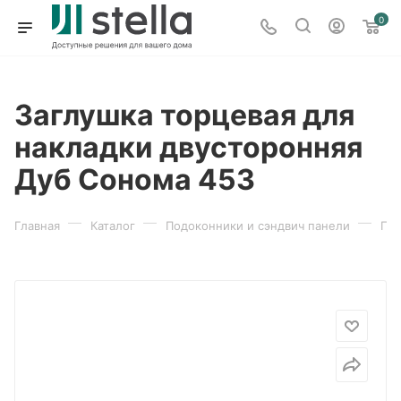
0
Заглушка торцевая для
накладки двусторонняя
Дуб Сонома 453
—
—
—
Главная
Каталог
Подоконники и сэндвич панели
По