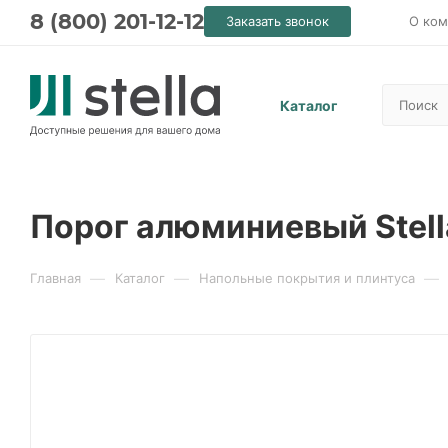
8 (800) 201-12-12
Заказать звонок
О ком
Каталог
Порог алюминиевый Stell
—
—
—
Главная
Каталог
Напольные покрытия и плинтуса