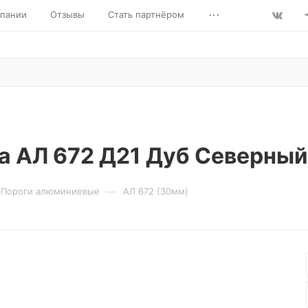
...
пании
Отзывы
Стать партнёром
a АЛ 672 Д21 Дуб Северный
—
Пороги алюминиевые
АЛ 672 (30мм)