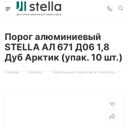
Порог алюминиевый
STELLA АЛ 671 Д06 1,8
Дуб Арктик (упак. 10 шт.)
—
—
—
Главная
Каталог
Напольные покрытия и плинтуса
П