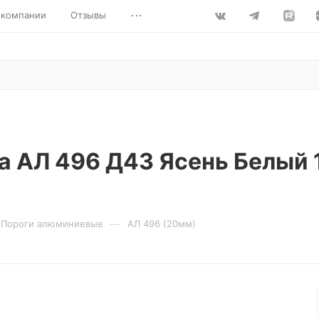
...
 компании
Отзывы
la АЛ 496 Д43 Ясень Белый
—
Пороги алюминиевые
АЛ 496 (20мм)