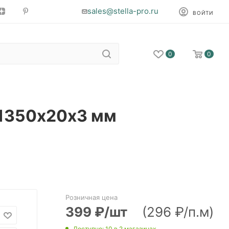
sales@stella-pro.ru
ВОЙТИ
0
0
 1350х20х3 мм
Розничная цена
399
₽
/шт
(296 ₽/п.м)
Доступно
: 10
в 2 магазинах