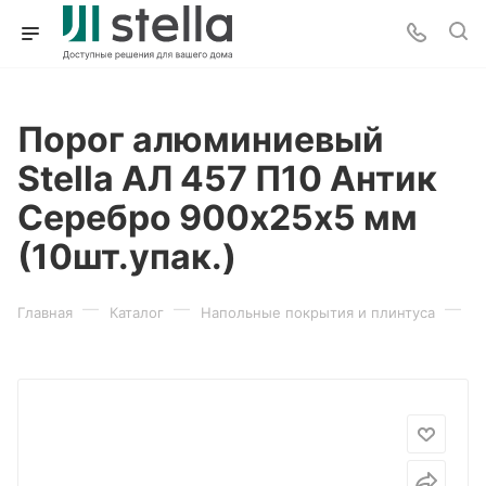
Порог алюминиевый
Stella АЛ 457 П10 Антик
Серебро 900х25х5 мм
(10шт.упак.)
—
—
—
Главная
Каталог
Напольные покрытия и плинтуса
П