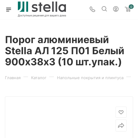
0
Порог алюминиевый
Stella АЛ 125 П01 Белый
900х38х3 (10 шт.упак.)
—
—
—
Главная
Каталог
Напольные покрытия и плинтуса
П