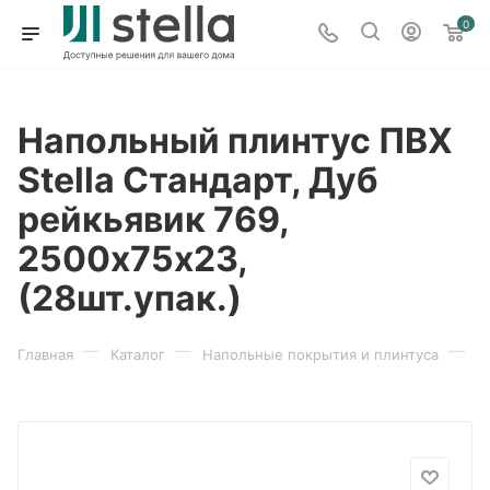
0
Напольный плинтус ПВХ
Stella Стандарт, Дуб
рейкьявик 769,
2500х75х23,
(28шт.упак.)
—
—
—
Главная
Каталог
Напольные покрытия и плинтуса
П