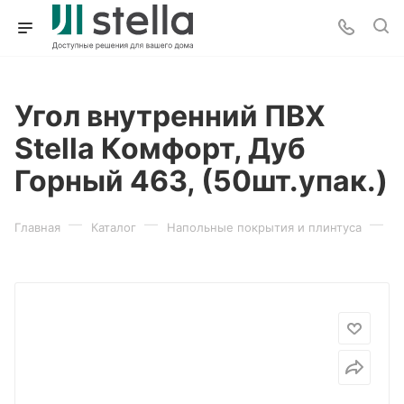
Угол внутренний ПВХ
Stella Комфорт, Дуб
Горный 463, (50шт.упак.)
—
—
—
Главная
Каталог
Напольные покрытия и плинтуса
П