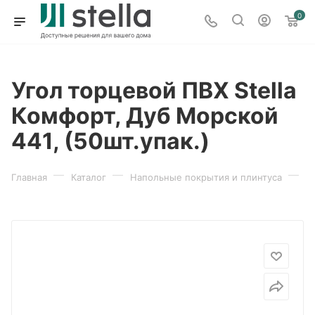
0
Угол торцевой ПВХ Stella
Комфорт, Дуб Морской
441, (50шт.упак.)
—
—
—
Главная
Каталог
Напольные покрытия и плинтуса
П